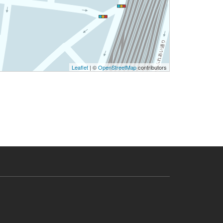
Leaflet
| ©
OpenStreetMap
contributors