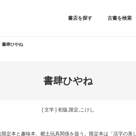
書店を探す
古書を検索
書肆ひやね
歩マップ
神保町書店リスト
バーチャル神保町散歩
神保町書棚ギャラリー
JIMBO
書肆ひやね
[ 文学 ]
初版,限定,こけし
ひやね」は限定本と趣味本、郷土玩具関係を扱う。限定本は「活字の