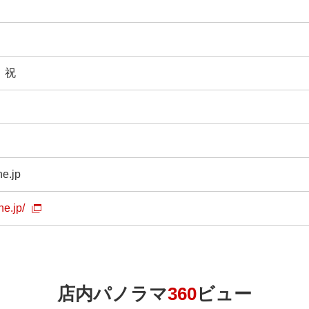
、祝
e.jp
ne.jp/
店内パノラマ
360
ビュー