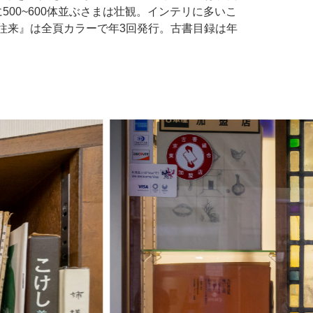
00~600体並ぶさまは壮観。インテリに多いこ
往来』は全頁カラーで年3回発行。古書目録は年