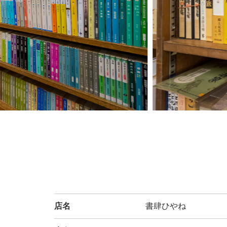
店名
書肆ひやね